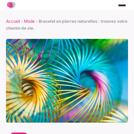
Accueil
›
Mode
›
Bracelet en pierres naturelles : trouvez votre
chemin de vie.