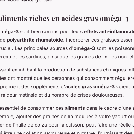
 aliments riches en acides gras oméga-3
 oméga-3
sont bien connus pour leurs
effets anti-inflammat
 de
polyarthrite rhumatoïde
, incorporer ces graisses essent
rucial. Les principales sources d'
oméga-3
sont les poisson
au et les sardines, ainsi que les graines de lin, les noix et 
sent en inhibant la production de substances chimiques in
udes ont montré que les personnes qui consomment réguliè
 prennent des suppléments d'
acides gras oméga-3
voient u
la raideur matinale et du nombre de crises douloureuses.
t essentiel de consommer ces
aliments
dans le cadre d'une 
xemple, ajouter des graines de lin moulues à votre yaourt ou
ser de l'huile de colza pour la cuisson, peut faire une réelle 
 être une collation savoureuse et nutritive, fournissant des