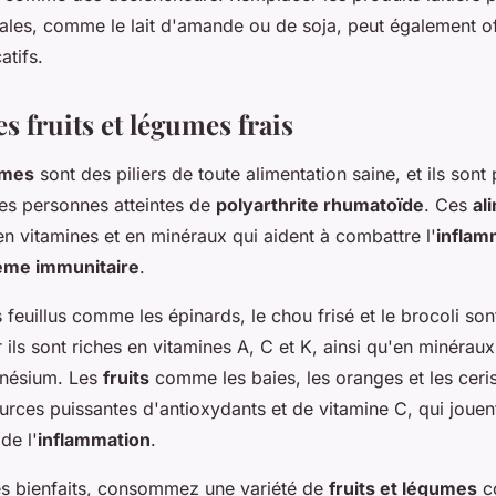
tales, comme le lait d'amande ou de soja, peut également of
atifs.
es fruits et légumes frais
umes
sont des piliers de toute alimentation saine, et ils sont
es personnes atteintes de
polyarthrite rhumatoïde
. Ces
al
en vitamines et en minéraux qui aident à combattre l'
inflam
ème immunitaire
.
feuillus comme les épinards, le chou frisé et le brocoli son
ls sont riches en vitamines A, C et K, ainsi qu'en minéra
gnésium. Les
fruits
comme les baies, les oranges et les ceri
rces puissantes d'antioxydants et de vitamine C, qui jouent
de l'
inflammation
.
es bienfaits, consommez une variété de
fruits et légumes
c