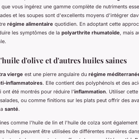
it que vous ingérez une gamme complète de nutriments essen
lades et les soupes sont d'excellents moyens d'intégrer da
tre
régime alimentaire
quotidien. En adoptant cette appro
duire les symptômes de la
polyarthrite rhumatoïde
, mais a
le.
'huile d'olive et d'autres huiles saines
tra vierge
est une pierre angulaire du
régime méditerrané
nti-inflammatoires
. Elle contient des polyphénols et des ac
 ont été montrés pour réduire l'
inflammation
. Utiliser cett
 salades, ou comme finitions sur les plats peut offrir des a
 la
santé
.
ines comme l'huile de lin et l'huile de colza sont également
es huiles peuvent être utilisées de différentes manières dans