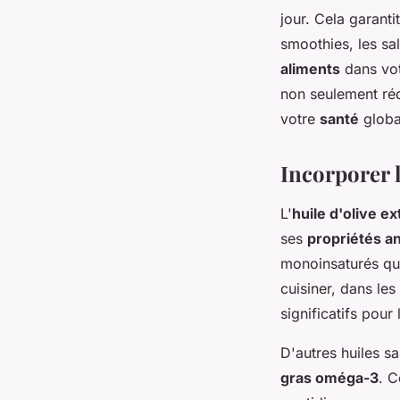
jour. Cela garant
smoothies, les sa
aliments
dans vo
non seulement ré
votre
santé
globa
Incorporer l
L'
huile d'olive ex
ses
propriétés a
monoinsaturés qui
cuisiner, dans les
significatifs pour
D'autres huiles sa
gras oméga-3
. C