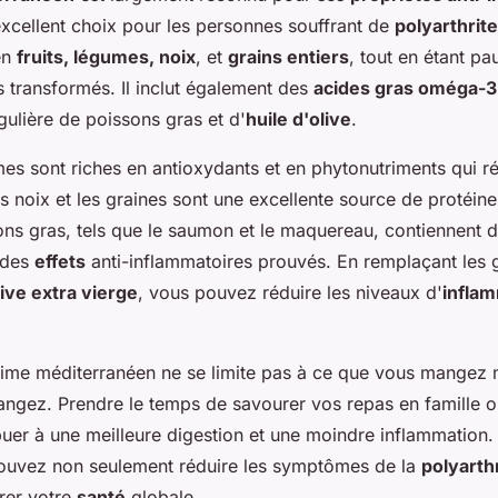
 excellent choix pour les personnes souffrant de
polyarthrit
en
fruits, légumes, noix
, et
grains entiers
, tout en étant p
s transformés. Il inclut également des
acides gras oméga-3
ulière de poissons gras et d'
huile d'olive
.
umes sont riches en antioxydants et en phytonutriments qui r
s noix et les graines sont une excellente source de protéine
ons gras, tels que le saumon et le maquereau, contiennent 
 des
effets
anti-inflammatoires prouvés. En remplaçant les 
live extra vierge
, vous pouvez réduire les niveaux d'
infla
ime méditerranéen ne se limite pas à ce que vous mangez 
gez. Prendre le temps de savourer vos repas en famille o
uer à une meilleure digestion et une moindre inflammation.
pouvez non seulement réduire les symptômes de la
polyarth
rer votre
santé
globale.