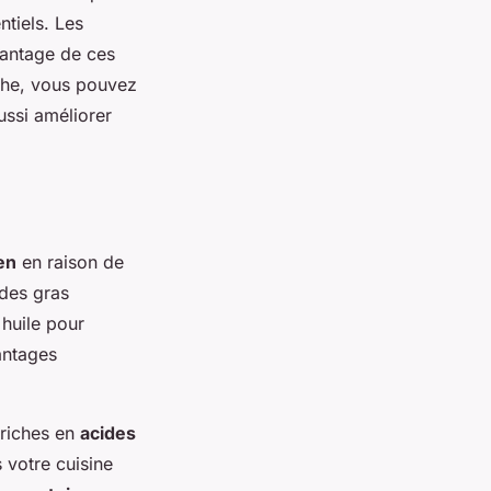
tiels. Les
vantage de ces
che, vous pouvez
ussi améliorer
en
en raison de
ides gras
e huile pour
vantages
 riches en
acides
 votre cuisine