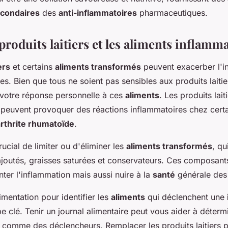
econdaires
des
anti-inflammatoires
pharmaceutiques.
produits laitiers et les aliments inflamm
ers
et certains
aliments transformés
peuvent exacerber l'i
s. Bien que tous ne soient pas sensibles aux produits laitier
er votre réponse personnelle à ces
aliments
. Les produits lai
 peuvent provoquer des réactions inflammatoires chez cert
rthrite rhumatoïde
.
rucial de limiter ou d'éliminer les
aliments transformés
, qu
ajoutés, graisses saturées et conservateurs. Ces composan
er l'inflammation mais aussi nuire à la
santé
générale de
limentation pour identifier les
aliments
qui déclenchent une
e clé. Tenir un journal alimentaire peut vous aider à déterm
 comme des déclencheurs. Remplacer les produits laitiers 