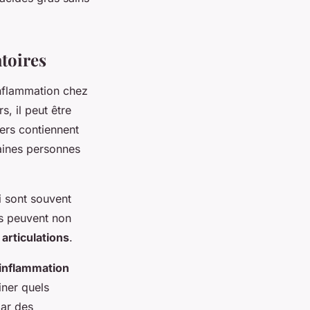
atoires
nflammation chez
s, il peut être
tiers contiennent
aines personnes
i sont souvent
ts peuvent non
s
articulations
.
inflammation
iner quels
par des