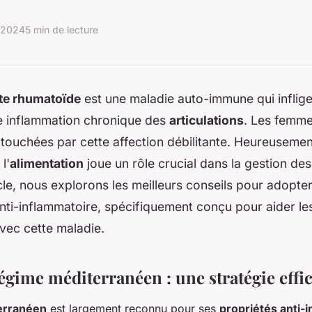
n 2024
5 min de lecture
ite rhumatoïde
est une maladie auto-immune qui inflig
ne inflammation chronique des
articulations
. Les femmes
touchées par cette affection débilitante. Heureusemen
l'
alimentation
joue un rôle crucial dans la gestion d
cle, nous explorons les meilleurs conseils pour adopte
nti-inflammatoire, spécifiquement conçu pour aider l
vec cette maladie.
égime méditerranéen : une stratégie effi
erranéen
est largement reconnu pour ses
propriétés anti-