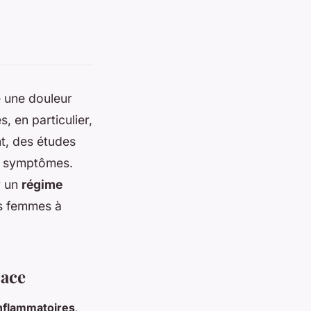
e une douleur
, en particulier,
t, des études
es symptômes.
r un
régime
es femmes à
cace
inflammatoires
,