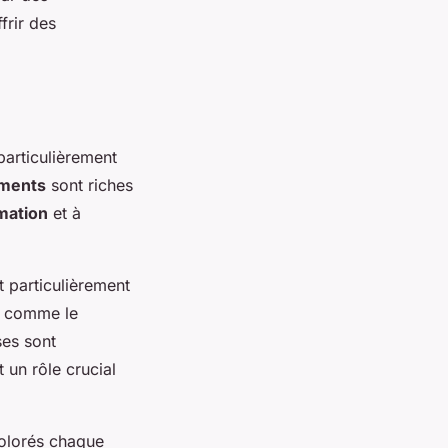
frir des
 particulièrement
iments
sont riches
mation
et à
t particulièrement
ux comme le
ses sont
 un rôle crucial
olorés chaque