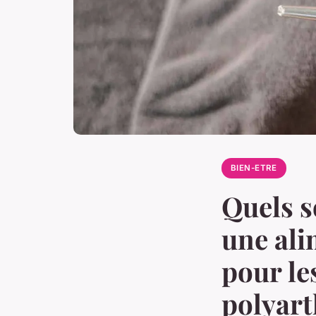
BIEN-ETRE
Quels s
une ali
pour le
polyart