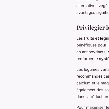
alternatives végé
avantages signific
Privilégier l
Les
fruits et lég
bénéfiques pour l
en antioxydants, 
renforcer le
syst
Les légumes verts 
recommandés car i
calcium et le ma
également des sou
dans la réduction 
Pour maximiser l