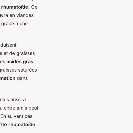
e rhumatoïde
. Ce
auvre en viandes
grâce à une
éduisent
s et de graisses
des
acides gras
graisses saturées
mmation
dans
mais aussi à
u entre amis peut
 En suivant ces
rite rhumatoïde
,