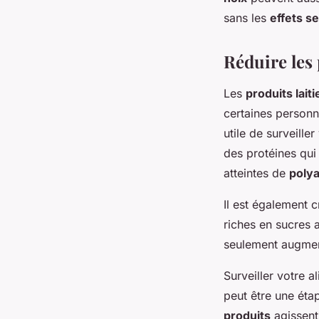
sans les
effets s
Réduire les 
Les
produits laiti
certaines personne
utile de surveill
des protéines qui
atteintes de
polya
Il est également c
riches en sucres 
seulement augment
Surveiller votre a
peut être une étap
produits
agissent