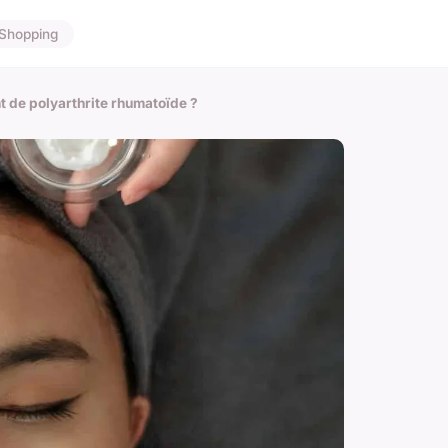
Shopping
t de polyarthrite rhumatoïde ?