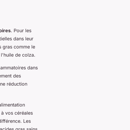
oires
. Pour les
ielles dans leur
s gras comme le
l'huile de colza.
flammatoires dans
rement des
ne réduction
alimentation
 à vos céréales
différence. Les
 acides gras sains