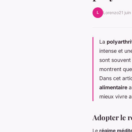
L
Lorenzo
21 jui
La
polyarthr
intense et u
sont souvent 
montrent que 
Dans cet arti
alimentaire
a
mieux vivre a
Adopter le r
Le
régime médit