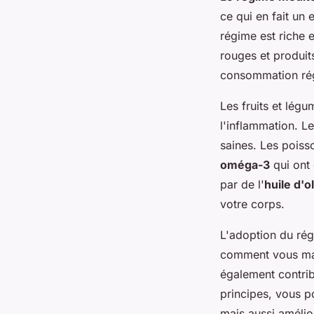
ce qui en fait un
régime est riche 
rouges et produit
consommation rég
Les fruits et lég
l'inflammation. Le
saines. Les poiss
oméga-3
qui ont
par de l'
huile d'o
votre corps.
L'adoption du rég
comment vous man
également contrib
principes, vous 
mais aussi amélio