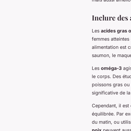
Inclure des
Les
acides gras
femmes atteintes
alimentation est c
saumon, le maquere
Les
oméga-3
agis
le corps. Des ét
poissons gras ou
significative de 
Cependant, il es
équilibrée. Par e
du matin, ou utili
noix
peuvent aussi